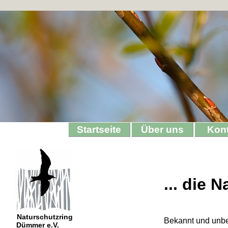
Startseite
Über uns
Kon
... die 
Naturschutzring
Bekannt und unbek
Dümmer e.V.