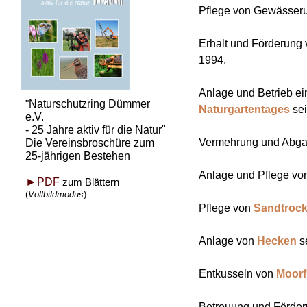
Pflege von Gewässeruf
Erhalt und Förderung
1994.
Anlage und Betrieb e
"
Naturschutzring Dümmer
Naturgartentages
sei
e.V.
-
25 Jahre aktiv für die Natur"
Vermehrung und Abgab
Die Vereinsbroschüre zum
25-
jährigen Bestehen
Anlage und Pflege v
►
PDF
zum Blättern
(
Vollbildmodus
)
Pflege von
Sandtroc
Anlage von
Hecken
se
Entkusseln von
Moorf
Betreuung und Förder