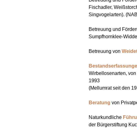
Fischadler, Weißstorc
Singvogelarten). (NA
Betreuung und Förder
Sumpfhornklee-
Widde
Betreuung von
Weidet
Bestandserfassung
Wirbellosenarten, von
1993
(Mellumrat seit den 
Beratung
von Privatp
Naturkundliche
Führ
der Bürgerstiftung K