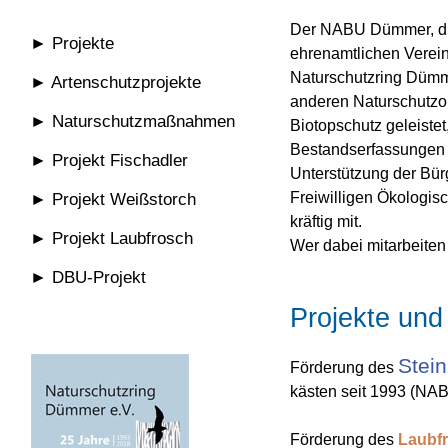
Der NABU Dümmer, die
► Projekte
ehrenamtlichen Verein
Naturschutzring Dümme
► Artenschutzprojekte
anderen Naturschutzor
► Naturschutzmaßnahmen
Biotopschutz geleiste
Bestandserfassungen v
► Projekt Fischadler
Unterstützung der Bür
Freiwilligen Ökologisc
► Projekt Weißstorch
kräftig mit.
► Projekt Laubfrosch
Wer dabei mitarbeiten 
► DBU-
Projekt
Projekte un
Stei
Förderung des
kästen seit 1993 (NAB
Förderung des
Laubf