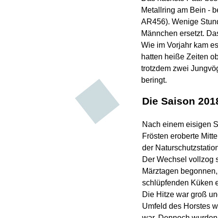
Metallring am Bein -
be
AR456). Wenige Stunde
Männchen ersetzt. Das
Wie im Vorjahr kam e
hatten heiße Zeiten o
trotzdem zwei Jungvög
beringt.
Die Saison 2018
Nach einem eisigen St
Frösten eroberte Mitt
der Naturschutzstatio
Der Wechsel vollzog s
Märztagen begonnen, 
schlüpfenden Küken e
Die Hitze war groß u
Umfeld des Horstes w
war. Dennoch wurden a