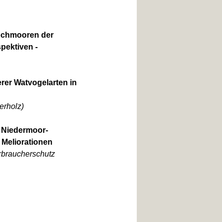
Hochmooren der
pektiven -
rer Watvogelarten in
erholz)
 Niedermoor-
 Meliorationen
rbraucherschutz