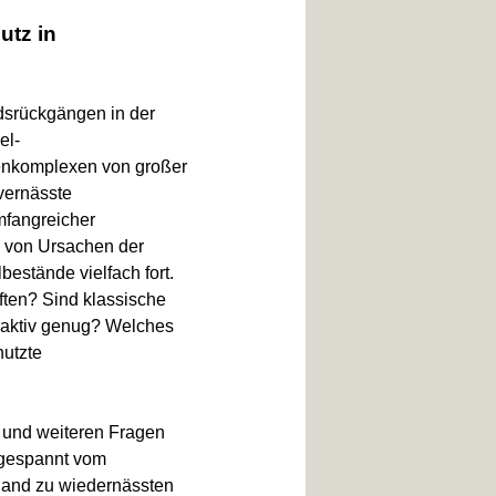
utz in
dsrückgängen in der
el-
enkomplexen von großer
vernässte
mfangreicher
 von Ursachen der
estände vielfach fort.
ften? Sind klassische
raktiv genug? Welches
nutzte
 und weiteren Fragen
 gespannt vom
nland zu wiedernässten