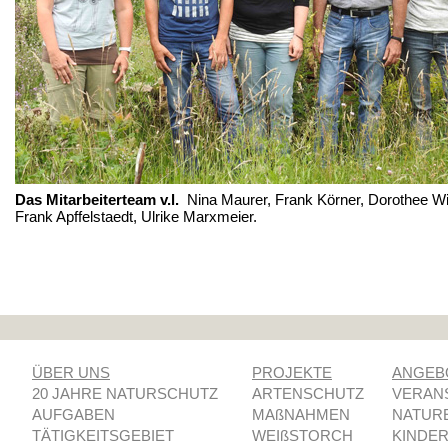
Das Mitarbeiterteam v.l.
Nina Maurer, Frank Körner, Dorothee Wi
Frank Apffelstaedt, Ulrike Marxmeier.
ÜBER UNS
PROJEKTE
ANGEB
20 JAHRE NATURSCHUTZ
ARTENSCHUTZ
VERAN
AUFGABEN
MAßNAHMEN
NATUR
TÄTIGKEITSGEBIET
WEIßSTORCH
KINDE