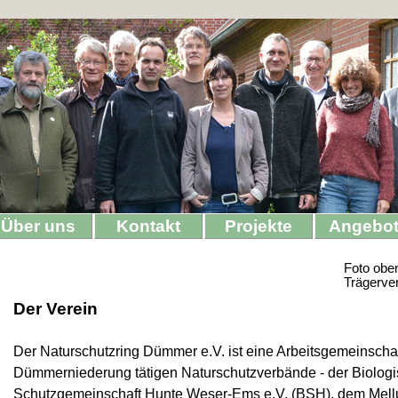
Über uns
Kontakt
Projekte
Angebo
Foto oben
Trägerve
Der Verein
Der Naturschutzring Dümmer e.V. ist eine Arbeitsgemeinschaft
Dümmerniederung tätigen Naturschutzverbände -
der Biolog
Schutzgemeinschaft Hunte Weser-
Ems e.V. (BSH), dem Mell