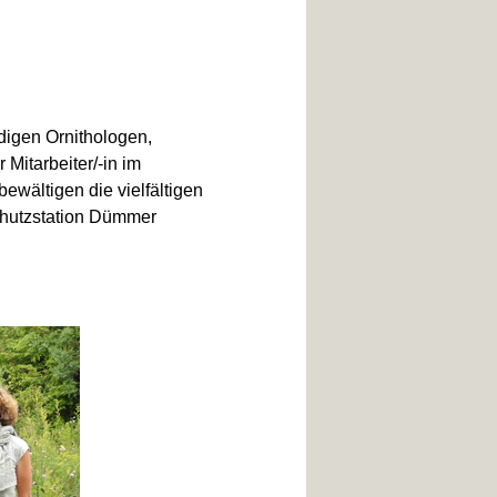
digen Ornithologen,
 Mitarbeiter/-
in im
ewältigen die vielfältigen
chutzstation Dümmer