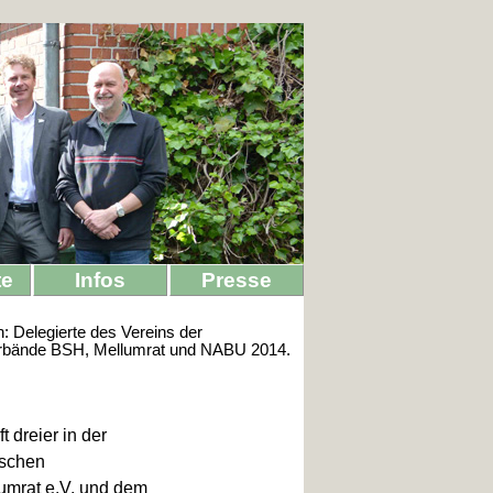
te
Infos
Presse
: Delegierte des Vereins der
rbände BSH, Mellumrat und NABU 2014.
 dreier in der
ischen
umrat e.V. und dem